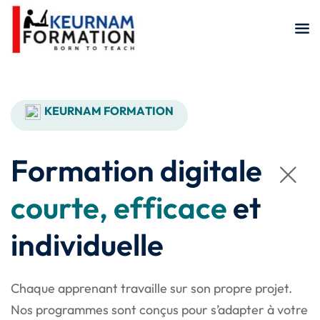
Sign in
Sign up
Sign in
Don’t have an account?
Sign up
K
E
U
R
N
A
M
F
O
R
M
A
T
I
O
N
F
o
r
m
a
t
i
o
n
d
i
g
i
t
a
l
e
c
o
u
r
t
e
,
e
f
f
i
c
a
c
e
e
t
i
n
d
i
v
i
d
u
e
l
l
e
Remember me
Lost your password?
Chaque apprenant travaille sur son propre projet.
Nos programmes sont conçus pour s’adapter à votre