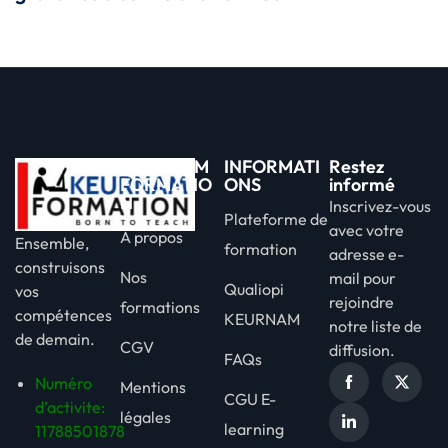
KEURNAM
INFORMATI
Restez
FORMATIO
ONS
informé
N
Inscrivez-vous
Plateforme de
avec votre
A propos
Ensemble,
formation
adresse e-
construisons
Nos
mail pour
Qualiopi
vos
rejoindre
formations
compétences
KEURNAM
notre liste de
de demain.
CGV
diffusion.
FAQs
Numéro
Mentions
CGU E-
d’activite:
légales
learning
11788501878