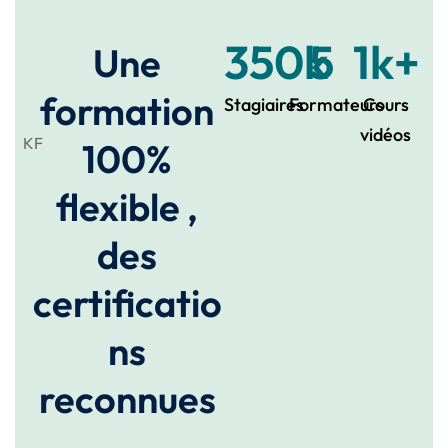
350
k
5
1
k+
Une
formation
Stagiaires
Formateurs
Cours
vidéos
KF
100%
flexible ,
des
certificatio
ns
reconnues