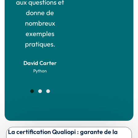
nt
aux questions et
quotidien.
donne de
James Foster
nombreux
B.S.C Engineer
exemples
pratiques.
David Carter
Python
La certification Qualiopi : garante de la