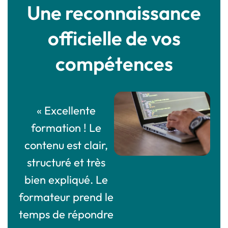
Une reconnaissance
officielle de vos
compétences
« Excellente
« Une formation
e
formation ! Le
très enrichissante
contenu est clair,
qui m’a permis
i
structuré et très
d’acquérir de
re
bien expliqué. Le
nouvelles
formateur prend le
compétences utiles
e
temps de répondre
dans mon travail