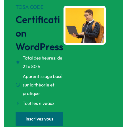
TOSA CODE
Certificati
on
WordPress
Total des heures: de
21 a 80 h
Apprentissage basé
sur la théorie et
pratique
Tout les niveaux
Inscrivez vous