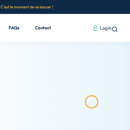
.
C'est le moment de se lancer !
FAQs
Contact
Login