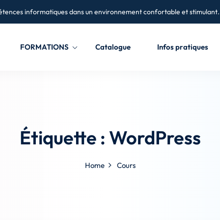
tences informatiques dans un environnement confortable et stimulant
FORMATIONS
Catalogue
Infos pratiques
Sign in
Sign up
Sign in
Étiquette :
WordPress
Don’t have an account?
Sign up
Home
Cours