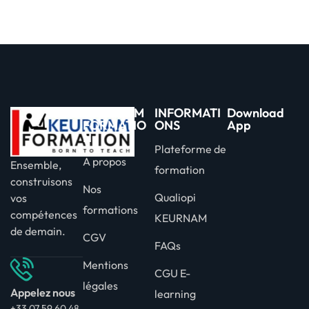
KEURNAM
INFORMATI
Download
FORMATIO
ONS
App
N
Plateforme de
A propos
Ensemble,
formation
construisons
Nos
Qualiopi
vos
formations
compétences
KEURNAM
de demain.
CGV
FAQs
Mentions
CGU E-
légales
Appelez nous
learning
+33 07 59 60 48