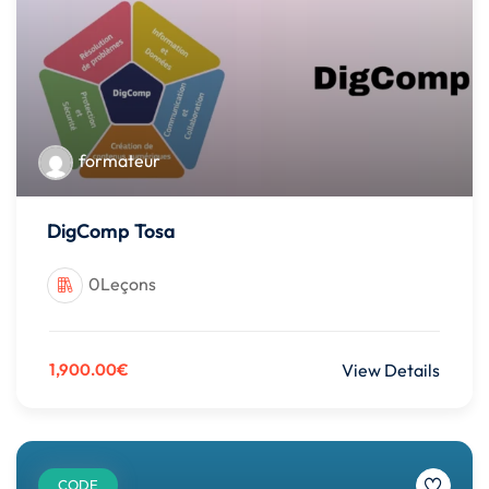
formateur
DigComp Tosa
0Leçons
1,900.00€
View Details
CODE