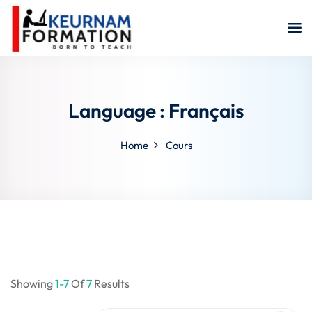
Sign in
Sign up
Sign in
Don’t have an account?
Sign up
Language :
Français
Home
Cours
Remember me
Lost your password
Showing
1-7
Of
7
Results