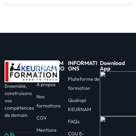
KEURNAM
INFORMATI
Download
FORMATIO
ONS
App
N
Plateforme de
A propos
Ensemble,
formation
construisons
Nos
Qualiopi
vos
formations
compétences
KEURNAM
de demain.
CGV
FAQs
Mentions
CGU E-