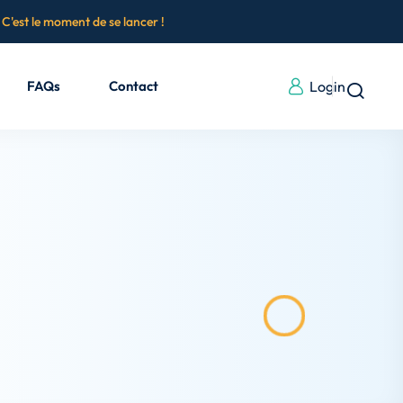
.
C'est le moment de se lancer !
FAQs
Contact
Login