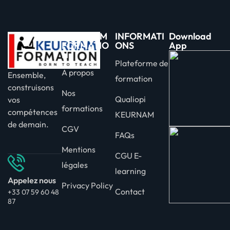
KEURNAM
INFORMATI
Download
FORMATIO
ONS
App
N
Plateforme de
A propos
Ensemble,
formation
construisons
Nos
Qualiopi
vos
formations
compétences
KEURNAM
de demain.
CGV
FAQs
Mentions
CGU E-
légales
learning
Appelez nous
Privacy Policy
Contact
+33 07 59 60 48
87