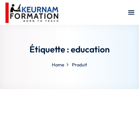
Sign in
Sign up
Sign in
Don’t have an account?
Sign up
Étiquette :
education
Home
Produit
Remember me
Lost your password