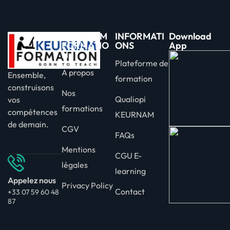
KEURNAM
INFORMATI
Download
FORMATIO
ONS
App
N
Plateforme de
A propos
Ensemble,
formation
construisons
Nos
Qualiopi
vos
formations
compétences
KEURNAM
de demain.
CGV
FAQs
Mentions
CGU E-
légales
learning
Appelez nous
Privacy Policy
Contact
+33 07 59 60 48
87