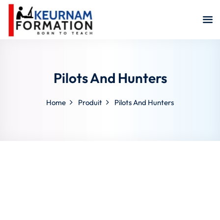
Sign in
Sign up
Sign in
Don’t have an account?
Sign up
Pilots And Hunters
Home
Produit
Pilots And Hunters
Remember me
Lost your password